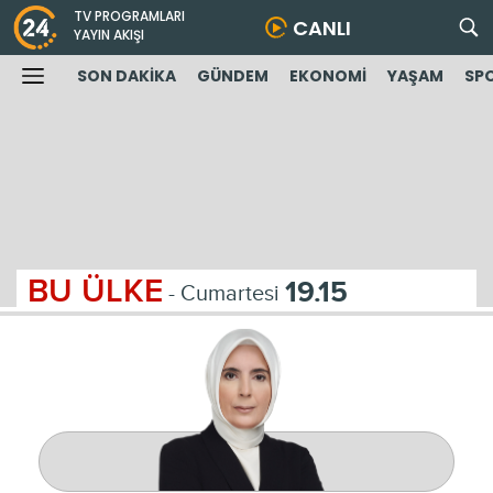
TV PROGRAMLARI
CANLI
YAYIN AKIŞI
SON DAKİKA
GÜNDEM
EKONOMİ
YAŞAM
SP
BU ÜLKE
19.15
- Cumartesi