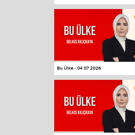
Color
Transparency
Window
Color
Transparency
Font Size
Text Edge Style
Font Family
Bu Ülke - 04 07 2026
Reset
restore all settings to the default 
Close Modal Dialog
End of dialog window.