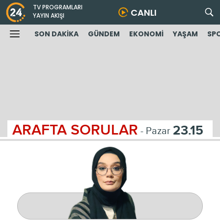
TV PROGRAMLARI
CANLI
YAYIN AKIŞI
SON DAKİKA
GÜNDEM
EKONOMİ
YAŞAM
SP
ARAFTA SORULAR
23.15
- Pazar