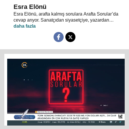
Esra Elönü
Esra Elönü, arafta kalmış sorulara Arafta Sorular’da
cevap arıyor. Sanatçıdan siyasetçiye, yazardan
oyuncuya herkes kendi arafını bu programda anlatıyor.
Hayata, insana, gündem ve siyasete dair her şeyin
konuşulduğu, akıllara takılan, cevabı bulunamayan
soruların sorulduğu Arafta Sorular’da, Esra Elönü
konuklarına arafını sorgulatıyor.