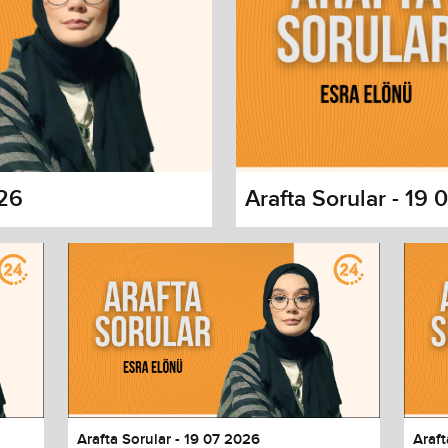
026
Arafta Sorular - 19
s dialog
cancel and close the window.
Arafta Sorular - 19 07 2026
Araft