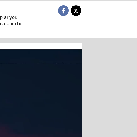
p arıyor.
 arafını bu
 dair her şeyin
arın sorulduğu
ıyor.