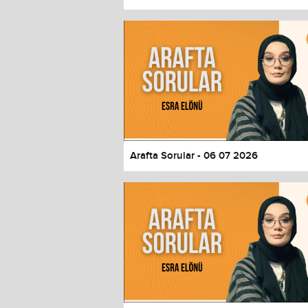
Color
Transparency
Window
Color
Transparency
Font Size
Text Edge Style
Font Family
Arafta Sorular - 06 07 2026
Reset
restore all settings to the default 
Close Modal Dialog
End of dialog window.