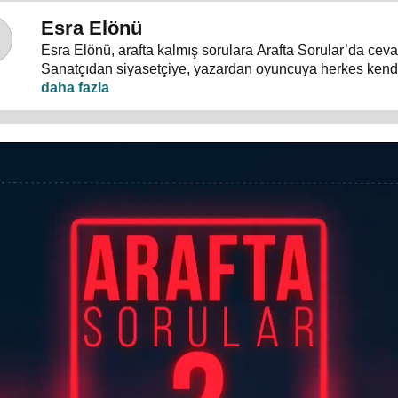
Esra Elönü
Esra Elönü, arafta kalmış sorulara Arafta Sorular’da ceva
Sanatçıdan siyasetçiye, yazardan oyuncuya herkes kendi
programda anlatıyor. Hayata, insana, gündem ve siyasete
konuşulduğu, akıllara takılan, cevabı bulunamayan sorul
Arafta Sorular’da, Esra Elönü konuklarına arafını sorgulat