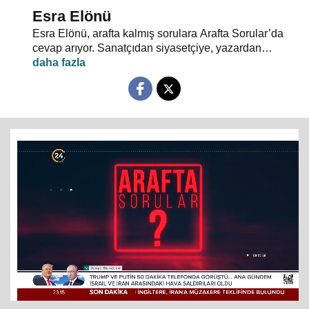
Esra Elönü
Esra Elönü, arafta kalmış sorulara Arafta Sorular’da
cevap arıyor. Sanatçıdan siyasetçiye, yazardan
oyuncuya herkes kendi arafını bu programda anlatıyor.
Hayata, insana, gündem ve siyasete dair her şeyin
konuşulduğu, akıllara takılan, cevabı bulunamayan
soruların sorulduğu Arafta Sorular’da, Esra Elönü
konuklarına arafını sorgulatıyor.