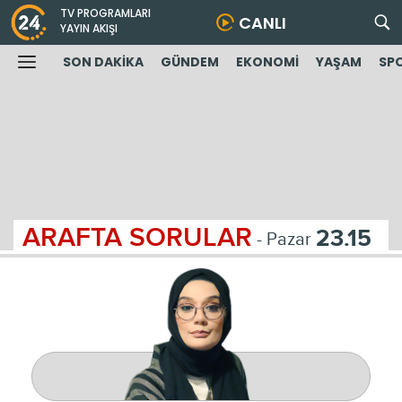
TV PROGRAMLARI
CANLI
YAYIN AKIŞI
SON DAKİKA
GÜNDEM
EKONOMİ
YAŞAM
SP
ARAFTA SORULAR
23.15
- Pazar