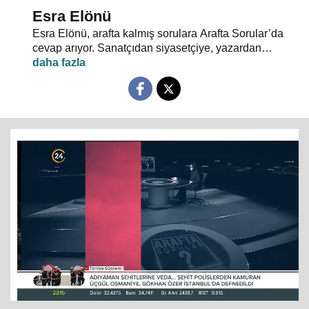
Esra Elönü
Esra Elönü, arafta kalmış sorulara Arafta Sorular’da
cevap arıyor. Sanatçıdan siyasetçiye, yazardan
oyuncuya herkes kendi arafını bu programda anlatıyor.
Hayata, insana, gündem ve siyasete dair her şeyin
konuşulduğu, akıllara takılan, cevabı bulunamayan
soruların sorulduğu Arafta Sorular’da, Esra Elönü
konuklarına arafını sorgulatıyor.