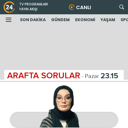
TV PROGRAMLARI
CANLI
YAYIN AKIŞI
SON DAKİKA
GÜNDEM
EKONOMİ
YAŞAM
SP
ARAFTA SORULAR
23.15
- Pazar