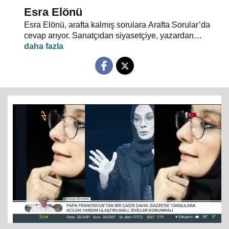
Esra Elönü
Esra Elönü, arafta kalmış sorulara Arafta Sorular’da
cevap arıyor. Sanatçıdan siyasetçiye, yazardan
oyuncuya herkes kendi arafını bu programda anlatıyor.
Hayata, insana, gündem ve siyasete dair her şeyin
konuşulduğu, akıllara takılan, cevabı bulunamayan
soruların sorulduğu Arafta Sorular’da, Esra Elönü
konuklarına arafını sorgulatıyor.