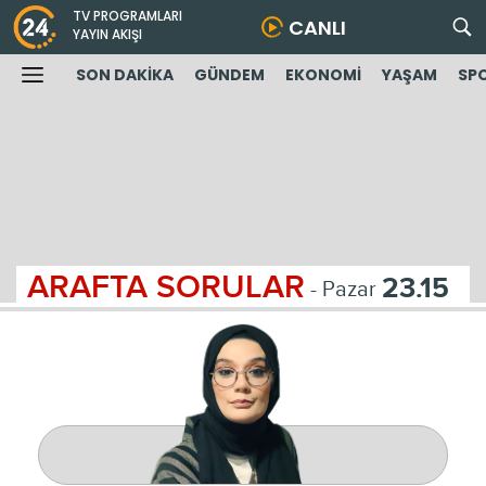
TV PROGRAMLARI
CANLI
YAYIN AKIŞI
SON DAKİKA
GÜNDEM
EKONOMİ
YAŞAM
SP
ARAFTA SORULAR
23.15
- Pazar