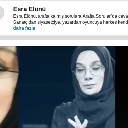
Esra Elönü
Esra Elönü, arafta kalmış sorulara Arafta Sorular’da ceva
Sanatçıdan siyasetçiye, yazardan oyuncuya herkes kendi
programda anlatıyor. Hayata, insana, gündem ve siyasete
konuşulduğu, akıllara takılan, cevabı bulunamayan sorul
Arafta Sorular’da, Esra Elönü konuklarına arafını sorgulat