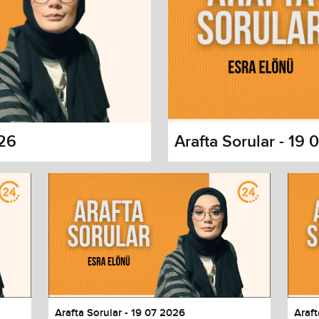
026
Arafta Sorular - 19
s dialog
cancel and close the window.
Arafta Sorular - 19 07 2026
Araft