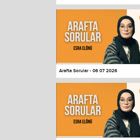
Color
Transparency
Window
Color
Transparency
Font Size
Text Edge Style
Font Family
Arafta Sorular - 06 07 2026
Reset
restore all settings to the default 
Close Modal Dialog
End of dialog window.