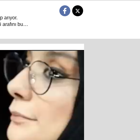
p arıyor.
 arafını bu
 dair her şeyin
arın sorulduğu
ıyor.