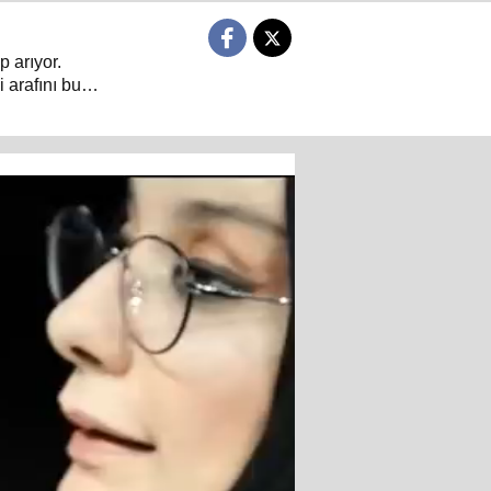
p arıyor.
 arafını bu
 dair her şeyin
arın sorulduğu
ıyor.