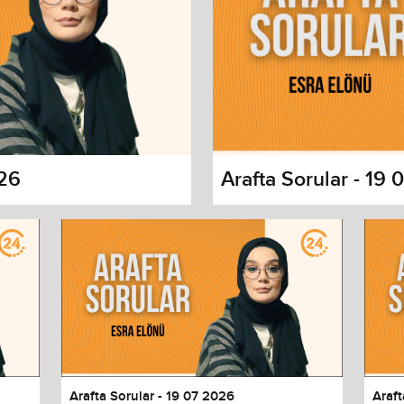
026
Arafta Sorular - 19
s dialog
cancel and close the window.
Arafta Sorular - 19 07 2026
Araft