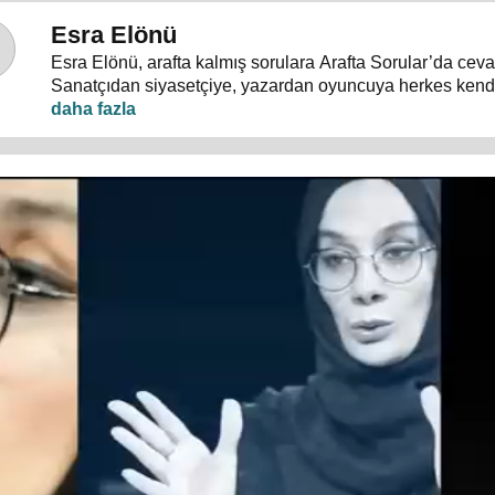
Esra Elönü
Esra Elönü, arafta kalmış sorulara Arafta Sorular’da ceva
Sanatçıdan siyasetçiye, yazardan oyuncuya herkes kendi
programda anlatıyor. Hayata, insana, gündem ve siyasete
konuşulduğu, akıllara takılan, cevabı bulunamayan sorul
Arafta Sorular’da, Esra Elönü konuklarına arafını sorgulat