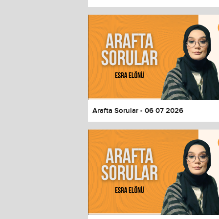
Color
Transparency
Window
Color
Transparency
Font Size
Text Edge Style
Font Family
Arafta Sorular - 06 07 2026
Reset
restore all settings to the default 
Close Modal Dialog
End of dialog window.