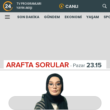
TV PROGRAMLARI
CANLI
YAYIN AKIŞI
SON DAKİKA
GÜNDEM
EKONOMİ
YAŞAM
SP
ARAFTA SORULAR
23.15
- Pazar