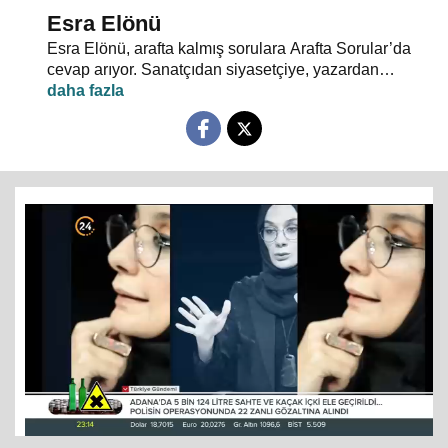
Esra Elönü
Esra Elönü, arafta kalmış sorulara Arafta Sorular’da
cevap arıyor. Sanatçıdan siyasetçiye, yazardan
oyuncuya herkes kendi arafını bu programda anlatıyor.
Hayata, insana, gündem ve siyasete dair her şeyin
konuşulduğu, akıllara takılan, cevabı bulunamayan
soruların sorulduğu Arafta Sorular’da, Esra Elönü
konuklarına arafını sorgulatıyor.