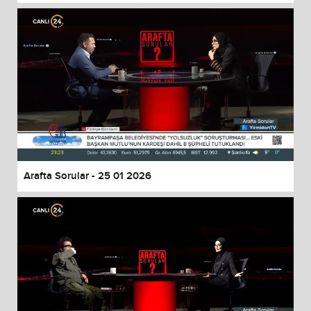
Arafta Sorular - 25 01 2026