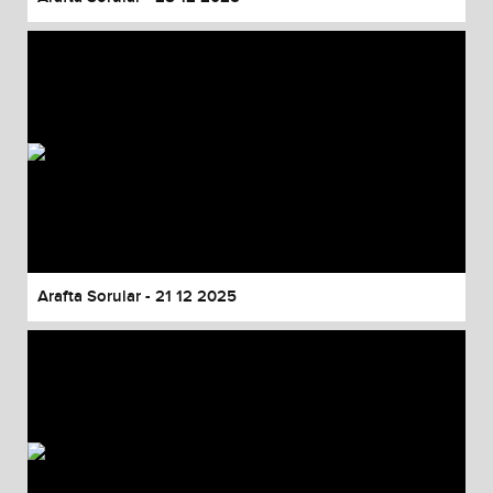
Arafta Sorular - 21 12 2025