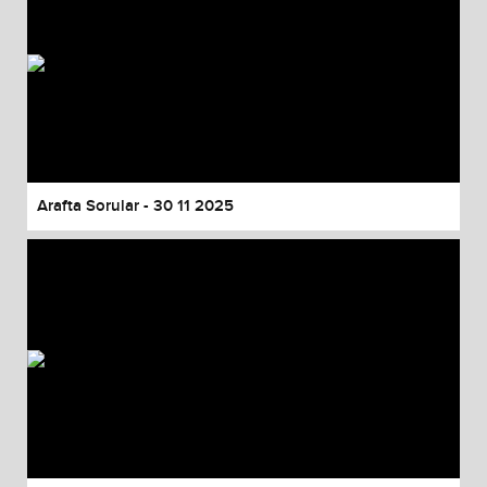
Arafta Sorular - 30 11 2025