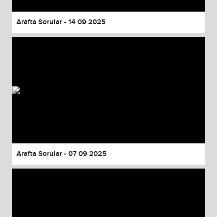
Arafta Sorular - 14 09 2025
Arafta Sorular - 07 09 2025