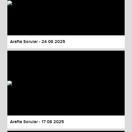
Arafta Sorular - 24 08 2025
Arafta Sorular - 17 08 2025