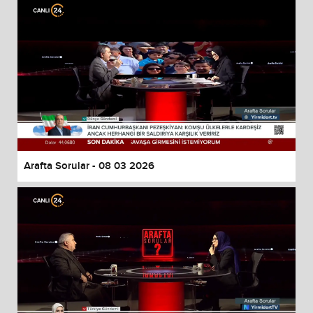
Arafta Sorular - 08 03 2026