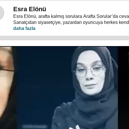
Esra Elönü
Esra Elönü, arafta kalmış sorulara Arafta Sorular’da ceva
Sanatçıdan siyasetçiye, yazardan oyuncuya herkes kendi
programda anlatıyor. Hayata, insana, gündem ve siyasete
konuşulduğu, akıllara takılan, cevabı bulunamayan sorul
Arafta Sorular’da, Esra Elönü konuklarına arafını sorgulat