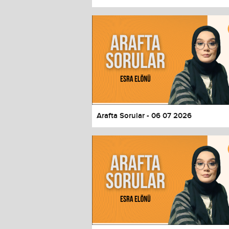
Color
Transparency
Window
Color
Transparency
Font Size
Text Edge Style
Font Family
Arafta Sorular - 06 07 2026
Reset
restore all settings to the default 
Close Modal Dialog
End of dialog window.