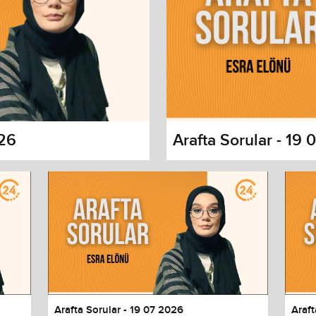
026
Arafta Sorular - 19
s dialog
cancel and close the window.
Arafta Sorular - 19 07 2026
Araft