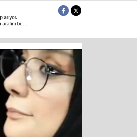
p arıyor.
 arafını bu
 dair her şeyin
arın sorulduğu
ıyor.