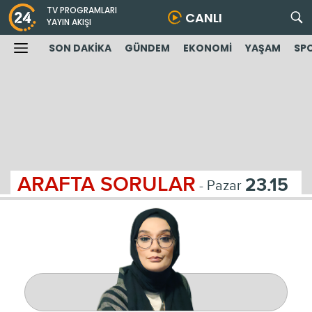
TV PROGRAMLARI
CANLI
YAYIN AKIŞI
SON DAKİKA
GÜNDEM
EKONOMİ
YAŞAM
SP
ARAFTA SORULAR
23.15
- Pazar