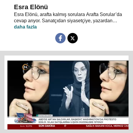
Esra Elönü
Esra Elönü, arafta kalmış sorulara Arafta Sorular’da
cevap arıyor. Sanatçıdan siyasetçiye, yazardan
oyuncuya herkes kendi arafını bu programda anlatıyor.
Hayata, insana, gündem ve siyasete dair her şeyin
konuşulduğu, akıllara takılan, cevabı bulunamayan
soruların sorulduğu Arafta Sorular’da, Esra Elönü
konuklarına arafını sorgulatıyor.