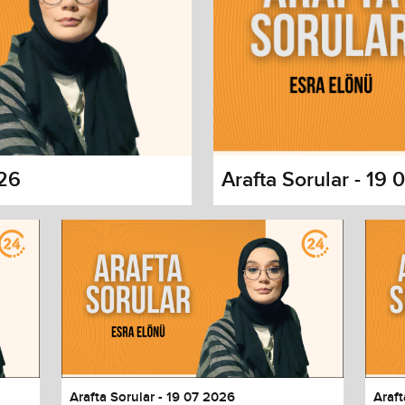
026
Arafta Sorular - 19
s dialog
cancel and close the window.
Arafta Sorular - 19 07 2026
Araft