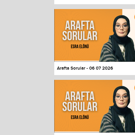
Color
Transparency
Window
Color
Transparency
Font Size
Text Edge Style
Font Family
Arafta Sorular - 06 07 2026
Reset
restore all settings to the default 
Close Modal Dialog
End of dialog window.