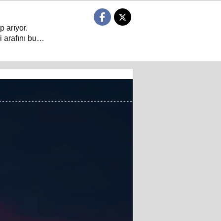
p arıyor.
 arafını bu
 dair her şeyin
arın sorulduğu
ıyor.