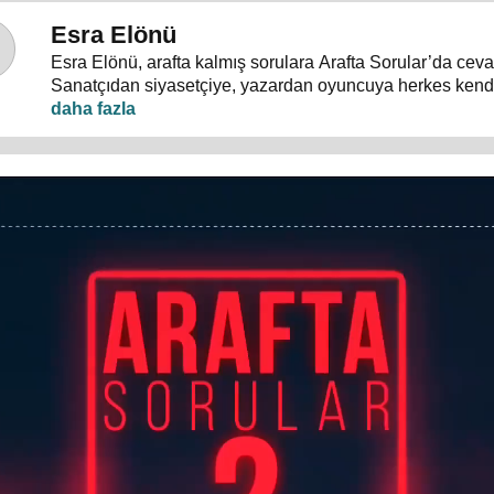
Esra Elönü
Esra Elönü, arafta kalmış sorulara Arafta Sorular’da ceva
Sanatçıdan siyasetçiye, yazardan oyuncuya herkes kendi
programda anlatıyor. Hayata, insana, gündem ve siyasete
konuşulduğu, akıllara takılan, cevabı bulunamayan sorul
Arafta Sorular’da, Esra Elönü konuklarına arafını sorgulat