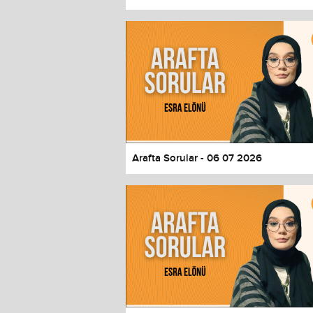
Color
Transparency
Window
Color
Transparency
Font Size
Text Edge Style
Font Family
Arafta Sorular - 06 07 2026
Reset
restore all settings to the default 
Close Modal Dialog
End of dialog window.