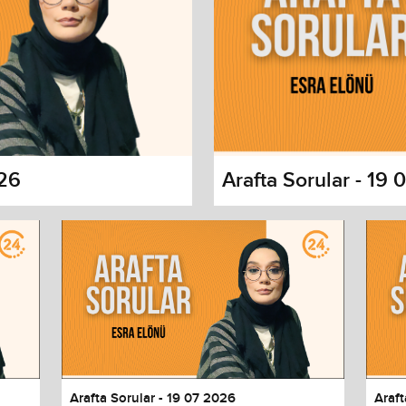
026
Arafta Sorular - 19
s dialog
cancel and close the window.
Arafta Sorular - 19 07 2026
Araft