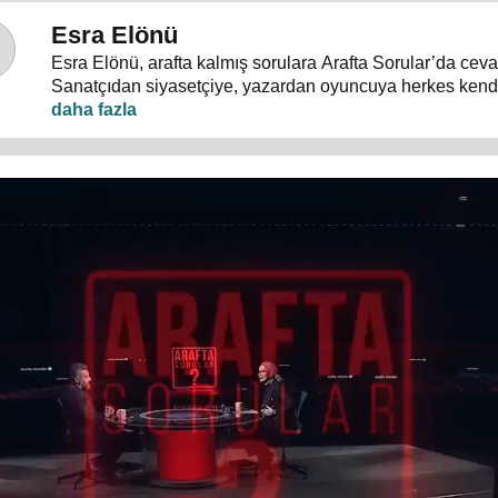
Esra Elönü
Esra Elönü, arafta kalmış sorulara Arafta Sorular’da ceva
Sanatçıdan siyasetçiye, yazardan oyuncuya herkes kendi
programda anlatıyor. Hayata, insana, gündem ve siyasete
konuşulduğu, akıllara takılan, cevabı bulunamayan sorul
Arafta Sorular’da, Esra Elönü konuklarına arafını sorgulat