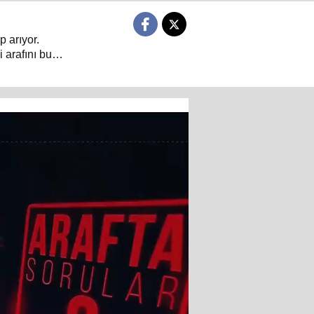
p arıyor.
 arafını bu
 dair her şeyin
arın sorulduğu
ıyor.