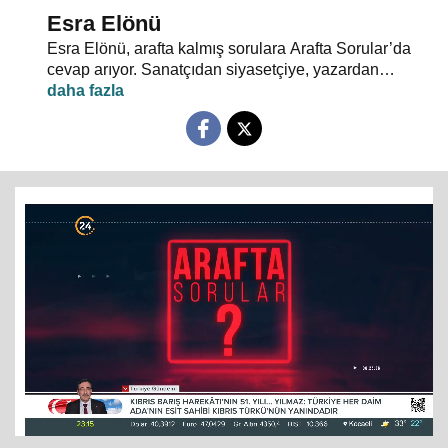
Esra Elönü
Esra Elönü, arafta kalmış sorulara Arafta Sorular’da
cevap arıyor. Sanatçıdan siyasetçiye, yazardan
oyuncuya herkes kendi arafını bu programda anlatıyor.
Hayata, insana, gündem ve siyasete dair her şeyin
konuşulduğu, akıllara takılan, cevabı bulunamayan
soruların sorulduğu Arafta Sorular’da, Esra Elönü
konuklarına arafını sorgulatıyor.