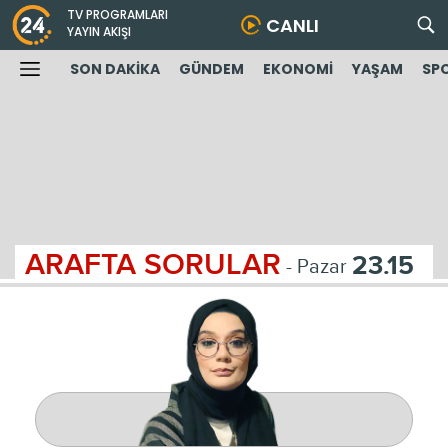
TV PROGRAMLARI
CANLI
YAYIN AKIŞI
SON DAKİKA
GÜNDEM
EKONOMİ
YAŞAM
SP
ARAFTA SORULAR
23.15
- Pazar