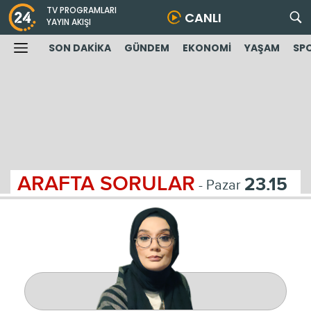
TV PROGRAMLARI
CANLI
YAYIN AKIŞI
SON DAKİKA
GÜNDEM
EKONOMİ
YAŞAM
SP
ARAFTA SORULAR
23.15
- Pazar