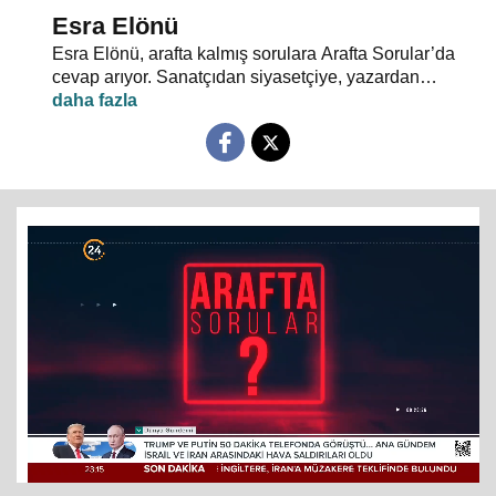
Esra Elönü
Esra Elönü, arafta kalmış sorulara Arafta Sorular’da
cevap arıyor. Sanatçıdan siyasetçiye, yazardan
oyuncuya herkes kendi arafını bu programda anlatıyor.
Hayata, insana, gündem ve siyasete dair her şeyin
konuşulduğu, akıllara takılan, cevabı bulunamayan
soruların sorulduğu Arafta Sorular’da, Esra Elönü
konuklarına arafını sorgulatıyor.