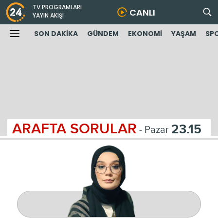
TV PROGRAMLARI
CANLI
YAYIN AKIŞI
SON DAKİKA
GÜNDEM
EKONOMİ
YAŞAM
SP
ARAFTA SORULAR
23.15
- Pazar