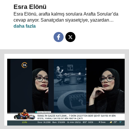
Esra Elönü
Esra Elönü, arafta kalmış sorulara Arafta Sorular’da
cevap arıyor. Sanatçıdan siyasetçiye, yazardan
oyuncuya herkes kendi arafını bu programda anlatıyor.
Hayata, insana, gündem ve siyasete dair her şeyin
konuşulduğu, akıllara takılan, cevabı bulunamayan
soruların sorulduğu Arafta Sorular’da, Esra Elönü
konuklarına arafını sorgulatıyor.