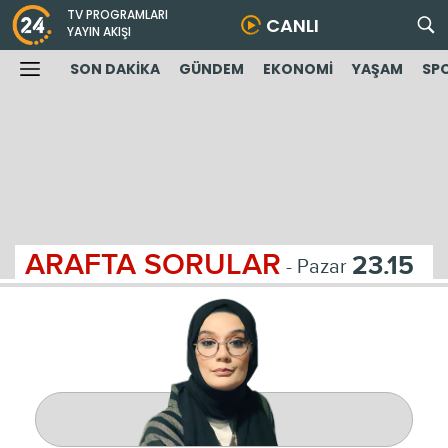
TV PROGRAMLARI
CANLI
YAYIN AKIŞI
SON DAKİKA
GÜNDEM
EKONOMİ
YAŞAM
SP
ARAFTA SORULAR
23.15
- Pazar