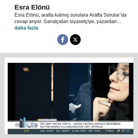
Esra Elönü
Esra Elönü, arafta kalmış sorulara Arafta Sorular’da
cevap arıyor. Sanatçıdan siyasetçiye, yazardan
oyuncuya herkes kendi arafını bu programda anlatıyor.
Hayata, insana, gündem ve siyasete dair her şeyin
konuşulduğu, akıllara takılan, cevabı bulunamayan
soruların sorulduğu Arafta Sorular’da, Esra Elönü
konuklarına arafını sorgulatıyor.