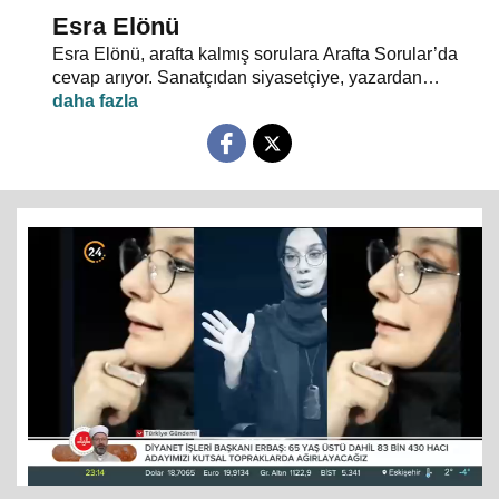
Esra Elönü
Esra Elönü, arafta kalmış sorulara Arafta Sorular’da
cevap arıyor. Sanatçıdan siyasetçiye, yazardan
oyuncuya herkes kendi arafını bu programda anlatıyor.
Hayata, insana, gündem ve siyasete dair her şeyin
konuşulduğu, akıllara takılan, cevabı bulunamayan
soruların sorulduğu Arafta Sorular’da, Esra Elönü
konuklarına arafını sorgulatıyor.