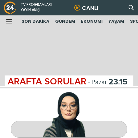
TV PROGRAMLARI
CANLI
YAYIN AKIŞI
SON DAKİKA
GÜNDEM
EKONOMİ
YAŞAM
SP
ARAFTA SORULAR
23.15
- Pazar