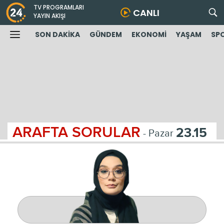
TV PROGRAMLARI
CANLI
YAYIN AKIŞI
SON DAKİKA
GÜNDEM
EKONOMİ
YAŞAM
SP
ARAFTA SORULAR
23.15
- Pazar