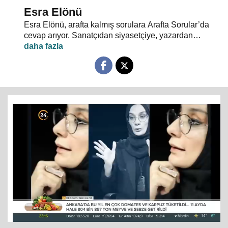
Esra Elönü
Esra Elönü, arafta kalmış sorulara Arafta Sorular’da
cevap arıyor. Sanatçıdan siyasetçiye, yazardan
oyuncuya herkes kendi arafını bu programda anlatıyor.
Hayata, insana, gündem ve siyasete dair her şeyin
konuşulduğu, akıllara takılan, cevabı bulunamayan
soruların sorulduğu Arafta Sorular’da, Esra Elönü
konuklarına arafını sorgulatıyor.