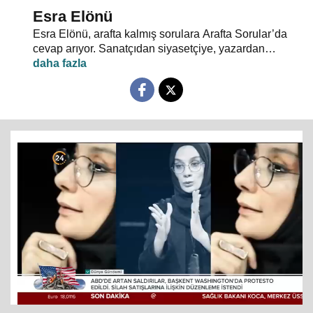
Esra Elönü
Esra Elönü, arafta kalmış sorulara Arafta Sorular’da
cevap arıyor. Sanatçıdan siyasetçiye, yazardan
oyuncuya herkes kendi arafını bu programda anlatıyor.
Hayata, insana, gündem ve siyasete dair her şeyin
konuşulduğu, akıllara takılan, cevabı bulunamayan
soruların sorulduğu Arafta Sorular’da, Esra Elönü
konuklarına arafını sorgulatıyor.