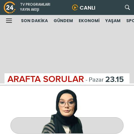
TV PROGRAMLARI
CANLI
YAYIN AKIŞI
SON DAKİKA
GÜNDEM
EKONOMİ
YAŞAM
SP
ARAFTA SORULAR
23.15
- Pazar