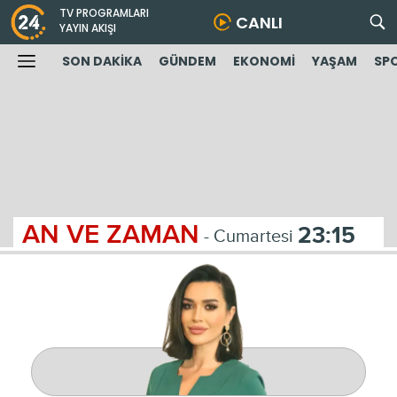
TV PROGRAMLARI
CANLI
YAYIN AKIŞI
SON DAKİKA
GÜNDEM
EKONOMİ
YAŞAM
SP
AN VE ZAMAN
23:15
- Cumartesi