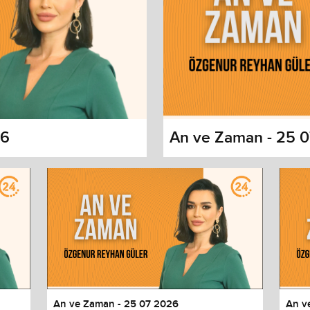
26
An ve Zaman - 25 
s dialog
cancel and close the window.
An ve Zaman - 25 07 2026
An v