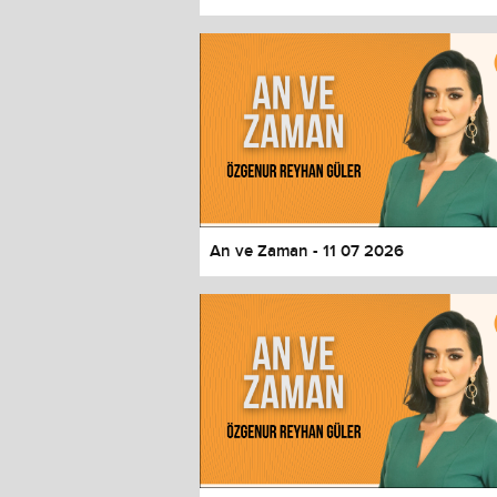
Color
Transparency
Window
Color
Transparency
Font Size
Text Edge Style
Font Family
An ve Zaman - 11 07 2026
Reset
restore all settings to the default 
Close Modal Dialog
End of dialog window.