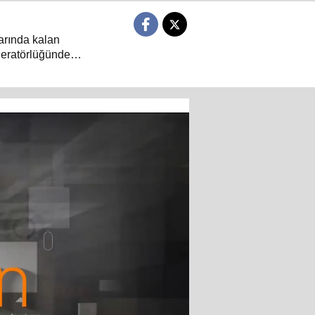
larında kalan
deratörlüğünde