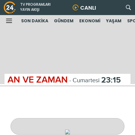
TV PROGRAMLARI
CANLI
YAYIN AKIŞI
SON DAKİKA
GÜNDEM
EKONOMİ
YAŞAM
SP
AN VE ZAMAN
23:15
- Cumartesi