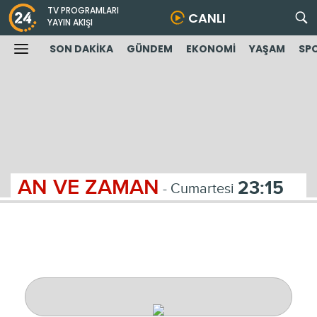
TV PROGRAMLARI
CANLI
YAYIN AKIŞI
SON DAKİKA
GÜNDEM
EKONOMİ
YAŞAM
SP
AN VE ZAMAN
23:15
- Cumartesi