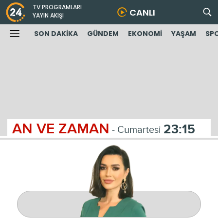
TV PROGRAMLARI
CANLI
YAYIN AKIŞI
SON DAKİKA
GÜNDEM
EKONOMİ
YAŞAM
SP
AN VE ZAMAN
23:15
- Cumartesi