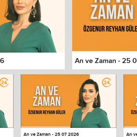
26
An ve Zaman - 25 
s dialog
cancel and close the window.
An ve Zaman - 25 07 2026
An v