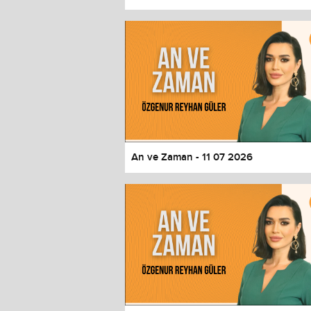
Color
Transparency
Window
Color
Transparency
Font Size
Text Edge Style
Font Family
An ve Zaman - 11 07 2026
Reset
restore all settings to the default 
Close Modal Dialog
End of dialog window.