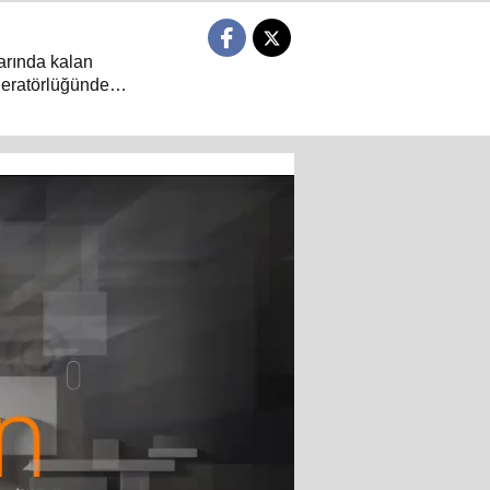
larında kalan
deratörlüğünde