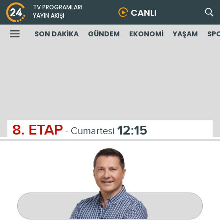
TV PROGRAMLARI
CANLI
YAYIN AKIŞI
SON DAKİKA
GÜNDEM
EKONOMİ
YAŞAM
SP
8. ETAP
12:15
- Cumartesi