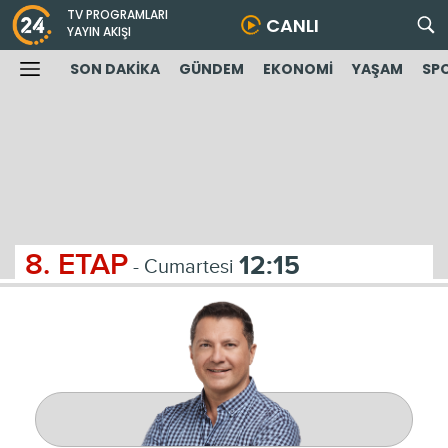
TV PROGRAMLARI
CANLI
YAYIN AKIŞI
SON DAKİKA
GÜNDEM
EKONOMİ
YAŞAM
SP
8. ETAP
12:15
- Cumartesi