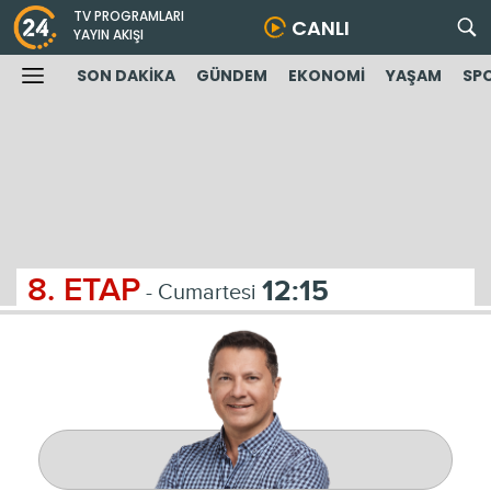
TV PROGRAMLARI
CANLI
YAYIN AKIŞI
SON DAKİKA
GÜNDEM
EKONOMİ
YAŞAM
SP
8. ETAP
12:15
- Cumartesi