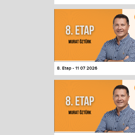
Color
Transparency
Window
Color
Transparency
Font Size
Text Edge Style
Font Family
8. Etap - 11 07 2026
Reset
restore all settings to the default 
Close Modal Dialog
End of dialog window.