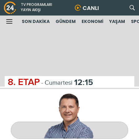
TV PROGRAMLARI
CANLI
YAYIN AKIŞI
SON DAKİKA
GÜNDEM
EKONOMİ
YAŞAM
SP
8. ETAP
12:15
- Cumartesi