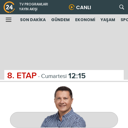
TV PROGRAMLARI
CANLI
YAYIN AKIŞI
SON DAKİKA
GÜNDEM
EKONOMİ
YAŞAM
SP
8. ETAP
12:15
- Cumartesi