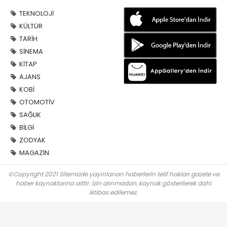
TEKNOLOJİ
KÜLTÜR
TARİH
SİNEMA
KİTAP
AJANS
KOBİ
OTOMOTİV
SAĞLIK
BİLGİ
ZODYAK
MAGAZİN
©Copyright 2021 Sitemizde yayınlanan haberlerin telif hakları gazete ve
haber kaynaklarına aittir. İzin alınmadan, kaynak gösterilerek dahi
iktibas edilemez.