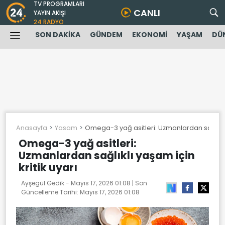
TV PROGRAMLARI
CANLI
YAYIN AKIŞI
24 RADYO
SON DAKİKA
GÜNDEM
EKONOMİ
YAŞAM
DÜ
Anasayfa
Yasam
Omega-3 yağ asitleri: Uzmanlardan sağlıklı y
Omega-3 yağ asitleri:
Uzmanlardan sağlıklı yaşam için
kritik uyarı
Ayşegül Gedik -
Mayıs 17, 2026 01:08
| Son
Güncelleme Tarihi:
Mayıs 17, 2026 01:08