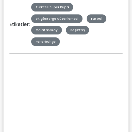
Turkcell Süper Kupa
ek gösterge düzenlemesi
Futbol
Etiketler:
Galatasaray
Beşiktaş
Fenerbahçe