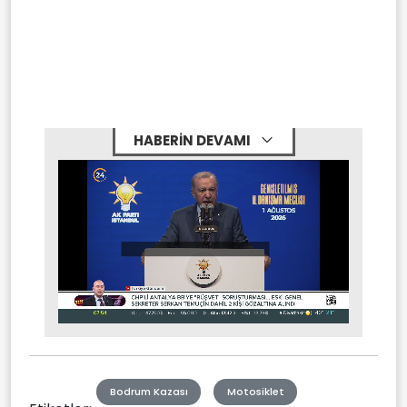
HABERİN DEVAMI
Stream
Mute
Type
Bodrum Kazası
Motosiklet