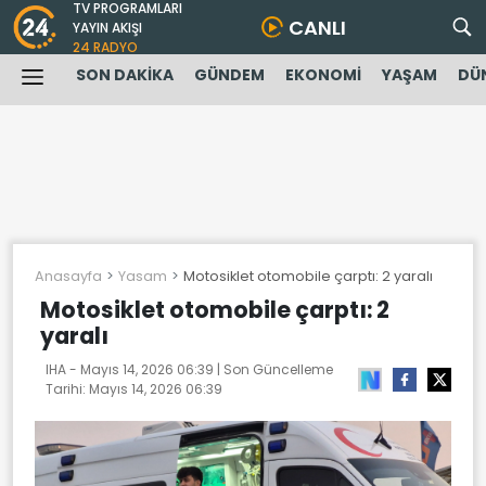
TV PROGRAMLARI
CANLI
YAYIN AKIŞI
24 RADYO
SON DAKİKA
GÜNDEM
EKONOMİ
YAŞAM
DÜ
Anasayfa
Yasam
Motosiklet otomobile çarptı: 2 yaralı
Motosiklet otomobile çarptı: 2
yaralı
IHA -
Mayıs 14, 2026 06:39
| Son Güncelleme
Tarihi:
Mayıs 14, 2026 06:39