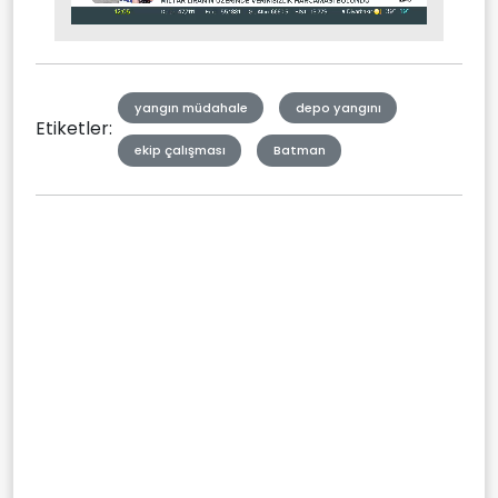
Stream
Mute
Type
yangın müdahale
depo yangını
Etiketler:
ekip çalışması
Batman