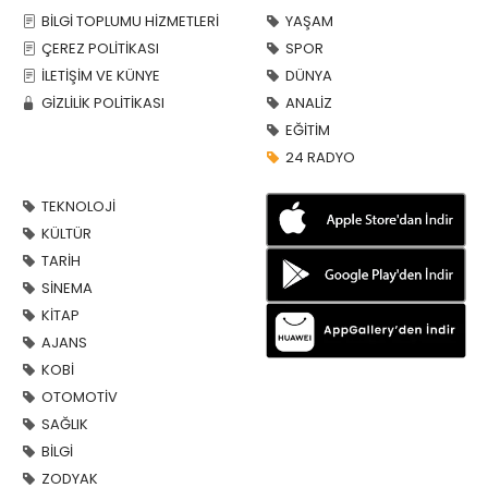
BİLGİ TOPLUMU HİZMETLERİ
YAŞAM
ÇEREZ POLİTİKASI
SPOR
İLETİŞİM VE KÜNYE
DÜNYA
GİZLİLİK POLİTİKASI
ANALİZ
EĞİTİM
24 RADYO
TEKNOLOJİ
KÜLTÜR
TARİH
SİNEMA
KİTAP
AJANS
KOBİ
OTOMOTİV
SAĞLIK
BİLGİ
ZODYAK