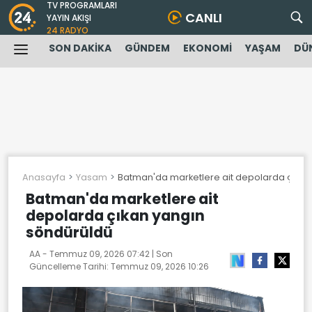
TV PROGRAMLARI
CANLI
YAYIN AKIŞI
24 RADYO
SON DAKİKA
GÜNDEM
EKONOMİ
YAŞAM
DÜ
Anasayfa
Yasam
Batman'da marketlere ait depolarda çıkan
Batman'da marketlere ait
depolarda çıkan yangın
söndürüldü
AA -
Temmuz 09, 2026 07:42
| Son
Güncelleme Tarihi:
Temmuz 09, 2026 10:26