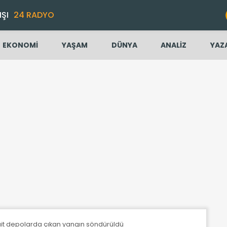
IŞI
24 RADYO
EKONOMİ
YAŞAM
DÜNYA
ANALİZ
YAZ
it depolarda çıkan yangın söndürüldü