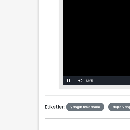
Stream
Mute
Type
Etiketler:
yangın müdahale
depo yang