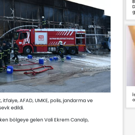
B
D
g
İ
o
k, itfaiye, AFAD, UMKE, polis, jandarma ve
evk edildi.
rken bölgeye gelen Vali Ekrem Canalp,