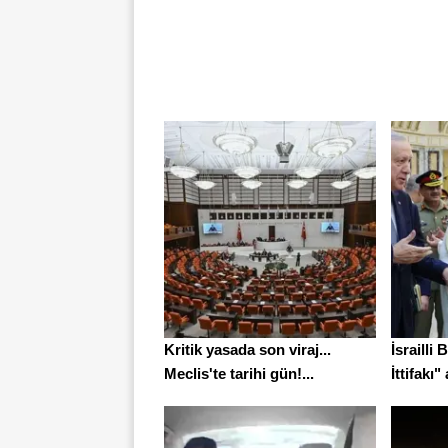
Kritik yasada son viraj...
İsraill
Meclis'te tarihi gün!...
İttifakı" 