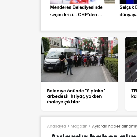
Menderes Belediyesinde
Selçuk 
seçim krizi... CHP'den ...
dünyaya 
Belediye önünde "S plaka"
TE
arbedesi! İhtiyaç yokken
ka
ihaleye çıktılar
Anasayfa
Magazin
Aylardır haber alınamıy