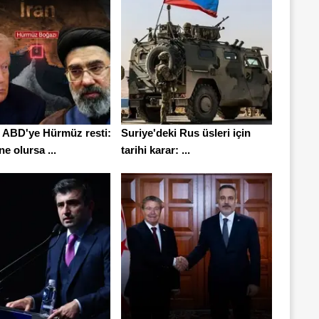
n ABD'ye Hürmüz resti:
Suriye'deki Rus üsleri için
ne olursa ...
tarihi karar: ...