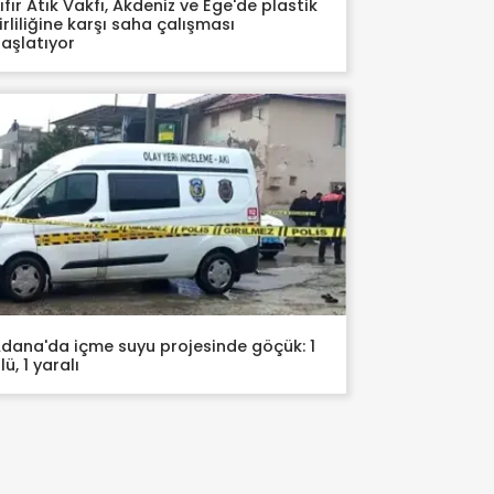
ıfır Atık Vakfı, Akdeniz ve Ege'de plastik
irliliğine karşı saha çalışması
aşlatıyor
dana'da içme suyu projesinde göçük: 1
lü, 1 yaralı