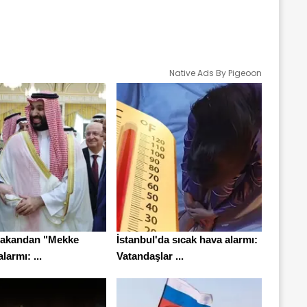
Native Ads By Pigeoon
i Bakandan "Mekke
İstanbul'da sıcak hava alarmı:
alarmı: ...
Vatandaşlar ...