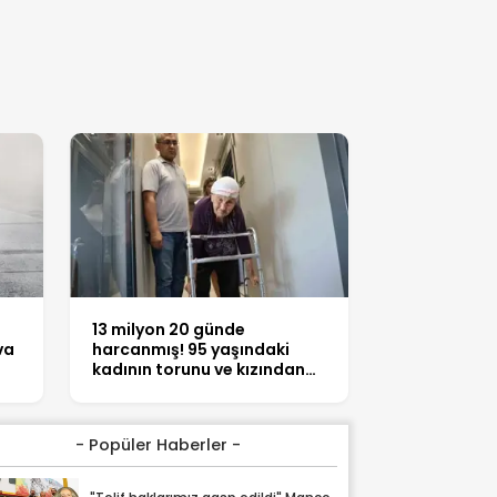
13 milyon 20 günde
va
harcanmış! 95 yaşındaki
kadının torunu ve kızından
arsa tuzağı
- Popüler Haberler -