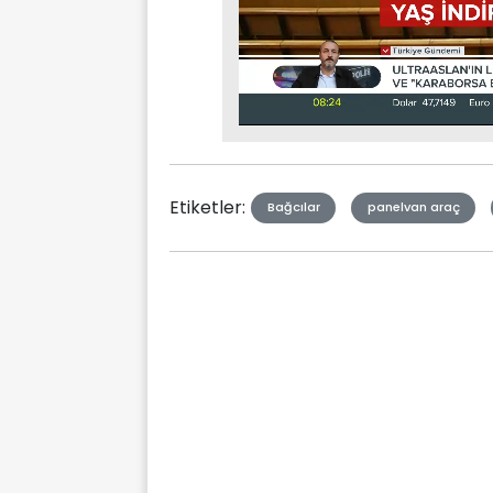
Stream
Mute
Type
Etiketler:
Bağcılar
panelvan araç