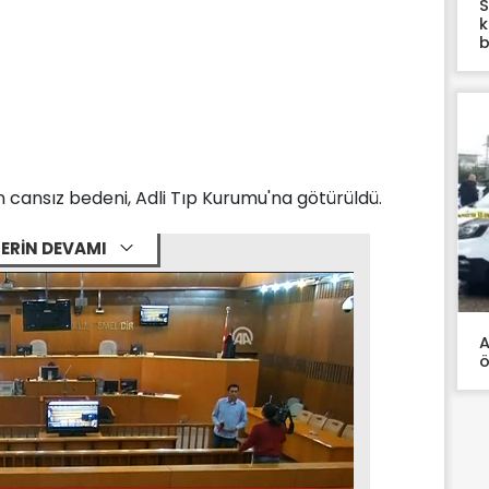
S
k
b
n cansız bedeni, Adli Tıp Kurumu'na götürüldü.
ERİN DEVAMI
A
ö