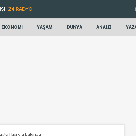
IŞI
24 RADYO
EKONOMİ
YAŞAM
DÜNYA
ANALİZ
YAZ
ta 1 kişi ölü bulundu