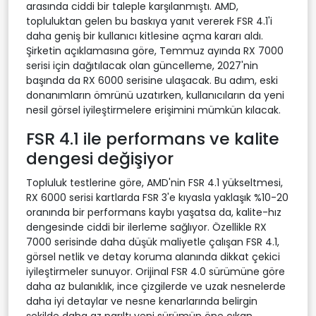
arasında ciddi bir taleple karşılanmıştı. AMD,
topluluktan gelen bu baskıya yanıt vererek FSR 4.1'i
daha geniş bir kullanıcı kitlesine açma kararı aldı.
Şirketin açıklamasına göre, Temmuz ayında RX 7000
serisi için dağıtılacak olan güncelleme, 2027'nin
başında da RX 6000 serisine ulaşacak. Bu adım, eski
donanımların ömrünü uzatırken, kullanıcıların da yeni
nesil görsel iyileştirmelere erişimini mümkün kılacak.
FSR 4.1 ile performans ve kalite
dengesi değişiyor
Topluluk testlerine göre, AMD'nin FSR 4.1 yükseltmesi,
RX 6000 serisi kartlarda FSR 3'e kıyasla yaklaşık %10-20
oranında bir performans kaybı yaşatsa da, kalite-hız
dengesinde ciddi bir ilerleme sağlıyor. Özellikle RX
7000 serisinde daha düşük maliyetle çalışan FSR 4.1,
görsel netlik ve detay koruma alanında dikkat çekici
iyileştirmeler sunuyor. Orijinal FSR 4.0 sürümüne göre
daha az bulanıklık, ince çizgilerde ve uzak nesnelerde
daha iyi detaylar ve nesne kenarlarında belirgin
şekilde daha az parıltı yeni sürümün öne çıkan