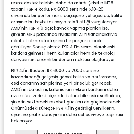
resmi destek talebini daha da artırdı. Şirketin INT8
tabanlı FSR 4 kodu, RX 6000 serisinde %10-20
civarında bir performans düşüşüne yol açsa da, kalite
artışının bu kaybı fazlasıyla telafi ettiği vurgulanıyor.
AMD'nin FSR 4'ü açık kaynak yapma planları ise,
şirketin GPU pazarında Nvidia'nın AI hızlandırıcılarıyla
rekabet etme stratejisinin bir parçası olarak
görülüyor. Sonuç olarak, FSR 4.1'in resmi olarak eski
kartlara gelmesi, hem kullanıcılar hem de teknoloji
dünyası için önemli bir dönüm noktası oluşturuyor.
FSR 4.1'in Radeon RX 6000 ve 7000 serisine
kazandıracağı gelişmiş görsel kalite ve performans,
eski donanım sahiplerine yeni bir soluk getirecek.
AMD'nin bu adımı, kullanıcıların ekran kartlarını daha
uzun süre verimli biçimde kullanabilmesini sağlarken,
şirketin sektördeki rekabet gücünü de güçlendirecek.
Önümüzdeki süreçte FSR 4.1'in getirdiği yeniliklerin,
oyun ve grafik deneyimini daha üst seviyeye taşıması
bekleniyor.