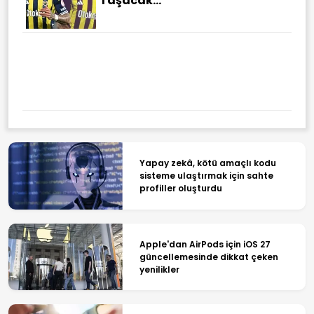
Taşacak...
ASELSAN'dan Rekor Büyüme
Yapay zekâ, kötü amaçlı kodu
sisteme ulaştırmak için sahte
profiller oluşturdu
Apple'dan AirPods için iOS 27
güncellemesinde dikkat çeken
yenilikler