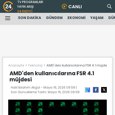
TV PROGRAMLARI
CANLI
YAYIN AKIŞI
24 RADYO
SON DAKİKA
GÜNDEM
EKONOMİ
YAŞAM
DÜ
Anasayfa
Teknoloji
AMD'den kullanıcılarına FSR 4.1 müjdesi
AMD'den kullanıcılarına FSR 4.1
müjdesi
Halil İbrahim Akgül -
Mayıs 16, 2026 09:58
|
Son Güncelleme Tarihi:
Mayıs 16, 2026 09:58