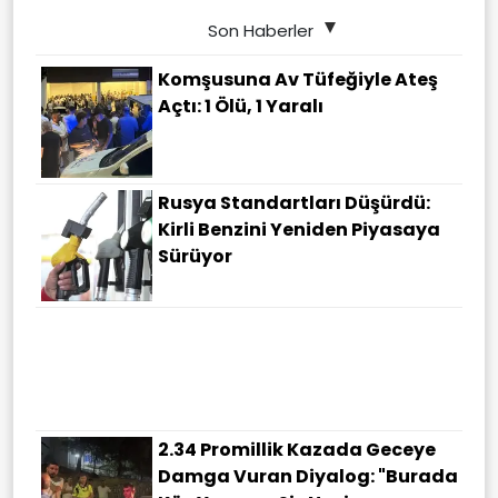
Son Haberler
Komşusuna Av Tüfeğiyle Ateş
Açtı: 1 Ölü, 1 Yaralı
Rusya Standartları Düşürdü:
Kirli Benzini Yeniden Piyasaya
Sürüyor
Şampiyonların Tercihi İmam
Hatipler Oldu: İstanbul'un En
Yüksek Puanlı Liseleri Arasına
Damga Vurdular
2.34 Promillik Kazada Geceye
Damga Vuran Diyalog: "Burada