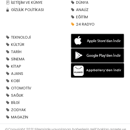
İLETİŞİM VE KÜNYE
DÜNYA
GİZLİLİK POLİTİKASI
ANALİZ
EĞİTİM
24 RADYO
TEKNOLOJİ
KÜLTÜR
TARİH
SİNEMA
KİTAP
AJANS
KOBİ
OTOMOTİV
SAĞLIK
BİLGİ
ZODYAK
MAGAZİN
©Copyright 2021 Sitemizde yayınlanan haberlerin telif hakları gazete ve