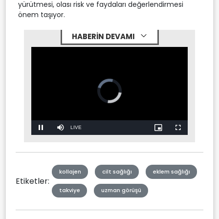
yürütmesi, olası risk ve faydaları değerlendirmesi
önem taşıyor.
HABERİN DEVAMI
Stream
LIVE
Pause
Mute
Picture-
Fullscreen
in-
Picture
Type
kollajen
cilt sağlığı
eklem sağlığı
Etiketler:
takviye
uzman görüşü