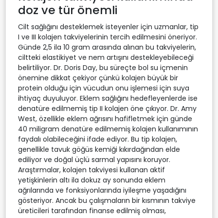
doz ve tür önemli
Cilt sağlığını desteklemek isteyenler için uzmanlar, tip
I ve III kolajen takviyelerinin tercih edilmesini öneriyor.
Günde 2,5 ila 10 gram arasında alınan bu takviyelerin,
ciltteki elastikiyet ve nem artışını destekleyebileceği
belirtiliyor. Dr. Doris Day, bu süreçte bol su içmenin
önemine dikkat çekiyor çünkü kolajen büyük bir
protein olduğu için vücudun onu işlemesi için suya
ihtiyaç duyuluyor. Eklem sağlığını hedefleyenlerde ise
denatüre edilmemiş tip II kolajen öne çıkıyor. Dr. Amy
West, özellikle eklem ağrısını hafifletmek için günde
40 miligram denatüre edilmemiş kolajen kullanımının
faydalı olabileceğini ifade ediyor. Bu tip kolajen,
genellikle tavuk göğüs kemiği kıkırdağından elde
ediliyor ve doğal üçlü sarmal yapısını koruyor.
Araştırmalar, kolajen takviyesi kullanan aktif
yetişkinlerin altı ila dokuz ay sonunda eklem
ağrılarında ve fonksiyonlarında iyileşme yaşadığını
gösteriyor. Ancak bu çalışmaların bir kısmının takviye
üreticileri tarafından finanse edilmiş olması,