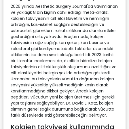
2026 yılında Aesthetic Surgery Journal'da yayımlanan
ve yaklaşık 8 bin kişinin dahil edildiği meta-analiz,
kolajen takviyesinin cilt elastikiyetini ve nemliliğini
artırdığını, kas-iskelet sağlığını desteklediğini ve
osteoartrit gibi eklem rahatsızlıklarında olumlu etkiler
gösterdiğini ortaya koydu. Araştırmada, kolajen
takviyesinin ağız sağlığı, kan şekeri, kan basıncı ve
kolesterol gibi kardiyometabolik faktörler üzerindeki
etkilerinin ise daha sınırlı olduğu belirtildi. 2023 tarihli
bir literatür incelemesi de, özellikle hidrolize kolajen
takviyelerinin ciltteki kırışıklık oluşumunu azalttığını ve
cilt elastikiyetini belirgin şekilde artırdığını gösterdi.
Uzmanlar, bu takviyelerin vücutta doğrudan kolajen
seviyesini yükseltip yükseltmediğinin kesin olarak
kanıtlanmadığına dikkat çekiyor. Ancak kolajen
peptitleri, vücudun yeni kolajen üretmesi için gerekli
yapı taşlarını sağlayabiliyor. Dr. David L. Katz, kolajen
alımının genel sağlık durumuna bağlı olarak vücutta
farklı düzeylerde etki gösterebileceğini belirtiyor.
Kolajen takviyesi kullanımında