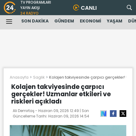
TV PROGRAMLARI
CANLI
YAYIN AKIŞI
24 RADYO
SON DAKİKA
GÜNDEM
EKONOMİ
YAŞAM
DÜ
Anasayfa
Saglik
Kolajen takviyesinde çarpıcı gerçekler! Uzmanl
Kolajen takviyesinde çarpıcı
gerçekler! Uzmanlar etkileri ve
riskleri açıkladı
Ali Demirtaş -
Haziran 09, 2026 12:49
| Son
Güncelleme Tarihi:
Haziran 09, 2026 14:54