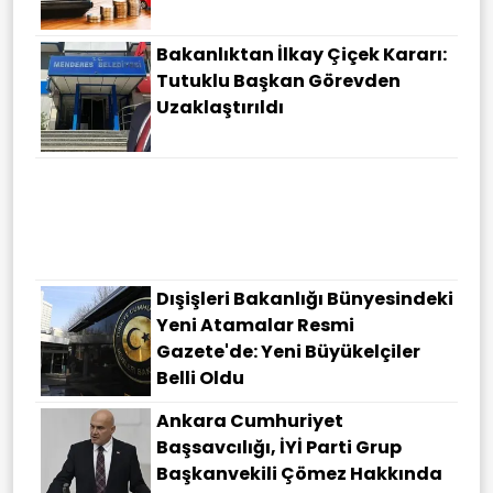
Bakanlıktan İlkay Çiçek Kararı:
Tutuklu Başkan Görevden
Uzaklaştırıldı
İstanbul Ümraniye'de Icradan
Satılık Daire!
Dışişleri Bakanlığı Bünyesindeki
Yeni Atamalar Resmi
Gazete'de: Yeni Büyükelçiler
Belli Oldu
Ankara Cumhuriyet
Başsavcılığı, İYİ Parti Grup
Başkanvekili Çömez Hakkında