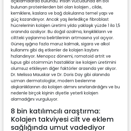
açıklamalarda bulundu. İnsan vücudunda en bol
bulunan proteinlerden biri olan kolajen , cilde,
kemiklere, kaslara ve bağ dokularına temel yapı ve
güç kazandırıyor. Ancak yaş ilerledikçe fibroblast
hücrelerinin kolajen üretimi yılda yaklaşık yüzde 1 ila 1,5
oranında azalıyor. Bu doğal azalma, kırışıklıkların ve
ciltteki yaşlanma belirtilerinin artmasına yol açıyor.
Güneş ışığına fazla maruz kalmak, sigara ve alkol
kullanımı gibi dış etkenler de kolajen kaybını
hızlandırıyor. Menopoz dönemi, romatoid artrit ve
lupus gibi otoimmün hastalıklar ise kolajen üretimini
olumsuz etkileyen diğer faktörler arasında yer alıyor.
Dr. Melissa Mauskar ve Dr. Doris Day gibi alanında
uzman dermatologlar, modern beslenme
alışkanlıklarının da kolajen alımını sınırlandırdığını ve bu
nedenle birçok kişinin diyetle yeterli kolajen
alamadığını vurguluyor.
8 bin katılımcılı araştırma:
Kolajen takviyesi cilt ve eklem
sağlığında umut vadediyor