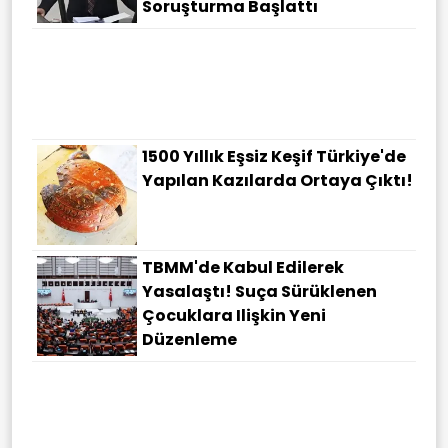
Soruşturma Başlattı
Büyükşehirde Trafikte Devrim!
Mesafeyi Tam 6,5 Kilometre
Kısaltıyor
1500 Yıllık Eşsiz Keşif Türkiye'de
Yapılan Kazılarda Ortaya Çıktı!
TBMM'de Kabul Edilerek
Yasalaştı! Suça Sürüklenen
Çocuklara Ilişkin Yeni
Düzenleme
Balıkesir Gönen'de Icradan
Satılık Kargir Ev!