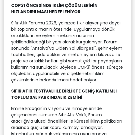
COP31 ÖNCESİNDE İKLİM ÇÖZÜMLERİNİN
HIZLANDIRILMASI HEDEFLENİYOR
Sıfır Atık Forumu 2026, yalnızca fikir alışverişine dayalı
bir toplantı olmanın ötesinde; uygulamaya dönük
ortaklıkların ve eylem mekanizmalarının
şekillendirileceği bir yapı olarak kurgulanıyor. Forum
sonunda "Antalya'ya Giden Yol Bildirgesi", şehir eylem
taahhütleri, gıda atıkları ve metan eylem kılavuzu ile
proje ve ortaklık hatları gibi somut çıktılar paydaşların
kullanımına sunulacak. Böylece COP31 öncesi süreçte
ölçülebilir, uygulanabilir ve ölçeklenebilir iklim
çözümlerinin hızlandırılması hedefleniyor.
SIFIR ATIK FESTİVALİ İLE BİRLİKTE GENİŞ KATILIMLI
TOPLUMSAL FARKINDALIK ZEMİNİ
Emine Erdoğan'ın vizyonu ve himayelerinde
çalışmalarını sürdüren Sıfır Atık Vakfı, Forum
aracılığıyla ulusal öncelikler ile küresel iklim politikaları
arasında güçlü bir köprü kurmayı amaçlıyor.
İstanbul'un, sıfır atık yaklaşımının uygulamaya