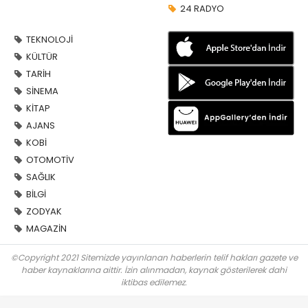
24 RADYO
TEKNOLOJİ
KÜLTÜR
TARİH
SİNEMA
KİTAP
AJANS
KOBİ
OTOMOTİV
SAĞLIK
BİLGİ
ZODYAK
MAGAZİN
©Copyright 2021 Sitemizde yayınlanan haberlerin telif hakları gazete ve
haber kaynaklarına aittir. İzin alınmadan, kaynak gösterilerek dahi
iktibas edilemez.