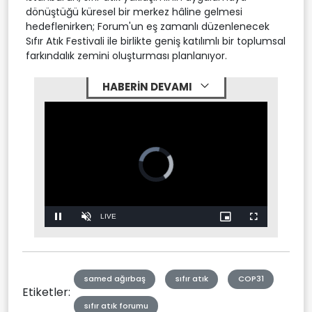
dönüştüğü küresel bir merkez hâline gelmesi
hedeflenirken; Forum'un eş zamanlı düzenlenecek
Sıfır Atık Festivali ile birlikte geniş katılımlı bir toplumsal
farkındalık zemini oluşturması planlanıyor.
HABERİN DEVAMI
Video
Player
is
loading.
Stream
LIVE
Pause
Unmute
Picture-
Fullscreen
in-
Picture
Type
samed ağırbaş
sıfır atık
COP31
Etiketler:
sıfır atık forumu