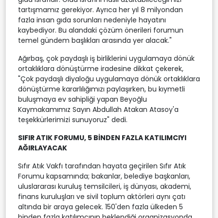
tartışmamız gerekiyor. Ayrıca her yıl 8 milyondan
fazla insan gıda sorunları nedeniyle hayatını
kaybediyor. Bu alandaki çözüm önerileri forumun
temel gündem başlıkları arasında yer alacak."
Ağırbaş, çok paydaşlı iş birliklerini uygulamaya dönük
ortaklıklara dönüştürme iradesine dikkat çekerek,
"Çok paydaşlı diyaloğu uygulamaya dönük ortaklıklara
dönüştürme kararlılığımızı paylaşırken, bu kıymetli
buluşmaya ev sahipliği yapan Beyoğlu
Kaymakamımız Sayın Abdullah Atakan Atasoy'a
teşekkürlerimizi sunuyoruz" dedi.
SIFIR ATIK FORUMU, 5 BİNDEN FAZLA KATILIMCIYI
AĞIRLAYACAK
Sıfır Atık Vakfı tarafından hayata geçirilen Sıfır Atık
Forumu kapsamında; bakanlar, belediye başkanları,
uluslararası kuruluş temsilcileri, iş dünyası, akademi,
finans kuruluşları ve sivil toplum aktörleri aynı çatı
altında bir araya gelecek. 150'den fazla ülkeden 5
binden fazla katılımcının beklendiği organizasyonda,