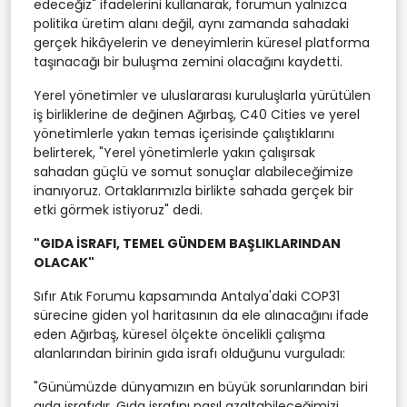
edeceğiz" ifadelerini kullanarak, forumun yalnızca
politika üretim alanı değil, aynı zamanda sahadaki
gerçek hikâyelerin ve deneyimlerin küresel platforma
taşınacağı bir buluşma zemini olacağını kaydetti.
Yerel yönetimler ve uluslararası kuruluşlarla yürütülen
iş birliklerine de değinen Ağırbaş, C40 Cities ve yerel
yönetimlerle yakın temas içerisinde çalıştıklarını
belirterek, "Yerel yönetimlerle yakın çalışırsak
sahadan güçlü ve somut sonuçlar alabileceğimize
inanıyoruz. Ortaklarımızla birlikte sahada gerçek bir
etki görmek istiyoruz" dedi.
"GIDA İSRAFI, TEMEL GÜNDEM BAŞLIKLARINDAN
OLACAK"
Sıfır Atık Forumu kapsamında Antalya'daki COP31
sürecine giden yol haritasının da ele alınacağını ifade
eden Ağırbaş, küresel ölçekte öncelikli çalışma
alanlarından birinin gıda israfı olduğunu vurguladı:
"Günümüzde dünyamızın en büyük sorunlarından biri
gıda israfıdır. Gıda israfını nasıl azaltabileceğimizi