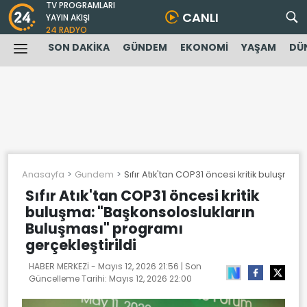
TV PROGRAMLARI
CANLI
YAYIN AKIŞI
24 RADYO
SON DAKİKA
GÜNDEM
EKONOMİ
YAŞAM
DÜ
Anasayfa
Gundem
Sıfır Atık'tan COP31 öncesi kritik buluşma
Sıfır Atık'tan COP31 öncesi kritik
buluşma: "Başkonsoloslukların
Buluşması" programı
gerçekleştirildi
HABER MERKEZİ -
Mayıs 12, 2026 21:56
| Son
Güncelleme Tarihi:
Mayıs 12, 2026 22:00