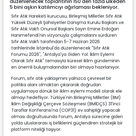
düzenlenecek toplantının 150'den fazla ülkeden
5 bini aşkın katılımcıyı ağırlaması bekleniyor.
Sıfır Atık Hareketi kurucusu, Birleşmiş Milletler Sıfır Atık
Yüksek Düzeyli Şahsiyetler Danışma Kurulu Başkanı ve
Sıfır Atık Vakfı Onursal Başkanı Sayın Emine Erdoğan
Hanımefendi'nin vizyonuyla çalışmalarını sürdüren
Sıfır Atık Vakfı tarafından 5-7 Haziran 2026
tarihlerinde İstanbul'da düzenlenecek "Sıfır Atık
Forumu 2026", "Antalya'ya Giden Yol: İklim Eylemi
Olarak Sıfır Atık" temasıyla küresel iklim gündeminin
en önemli buluşmalarından biri olmaya hazırlanıyor.
Forum, sıfır atık yaklaşımını yalnızca çevresel bir
politika alanı olmaktan çıkararak doğrudan
uygulamaya dönük bir iklim eylemi modeli olarak ele
almayı hedefliyor. Türkiye'nin Birleşmiş Milletler (BM)
İklim Değişikliği Çerçeve Sözleşmesi (BMİDÇS) 31'inci
Taraflar Konferansı'na (COP31) ev sahipliği yapacak
olması doğrultusunda Forum, Antalya sürecine giden
yolda uluslararası iş birliklerini güçlendiren stratejik bir
platform niteliği taşıyor.