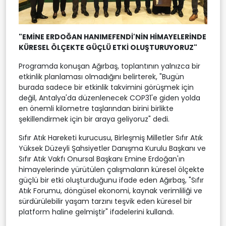
"EMİNE ERDOĞAN HANIMEFENDİ'NİN HİMAYELERİNDE
KÜRESEL ÖLÇEKTE GÜÇLÜ ETKİ OLUŞTURUYORUZ"
Programda konuşan Ağırbaş, toplantının yalnızca bir
etkinlik planlaması olmadığını belirterek, "Bugün
burada sadece bir etkinlik takvimini görüşmek için
değil, Antalya'da düzenlenecek COP31'e giden yolda
en önemli kilometre taşlarından birini birlikte
şekillendirmek için bir araya geliyoruz" dedi.
Sıfır Atık Hareketi kurucusu, Birleşmiş Milletler Sıfır Atık
Yüksek Düzeyli Şahsiyetler Danışma Kurulu Başkanı ve
Sıfır Atık Vakfı Onursal Başkanı Emine Erdoğan'ın
himayelerinde yürütülen çalışmaların küresel ölçekte
güçlü bir etki oluşturduğunu ifade eden Ağırbaş, "Sıfır
Atık Forumu, döngüsel ekonomi, kaynak verimliliği ve
sürdürülebilir yaşam tarzını teşvik eden küresel bir
platform haline gelmiştir" ifadelerini kullandı.