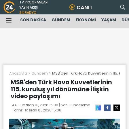
TV PROGRAMLARI
CANLI
YAYIN AKIŞI
24 RADYO
SON DAKİKA
GÜNDEM
EKONOMİ
YAŞAM
DÜ
Anasayfa
Gundem
MSB'den Türk Hava Kuvvetlerinin 115. kurul
MSB'den Türk Hava Kuvvetlerinin
115. kuruluş yıl dönümüne ilişkin
video paylaşımı
AA -
Haziran 01, 2026 15:08
| Son Güncelleme
Tarihi:
Haziran 01, 2026 15:08