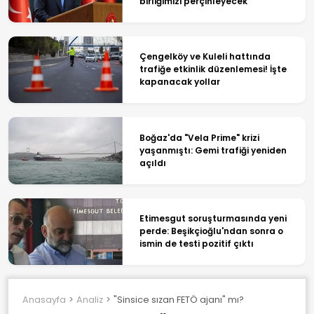
birliğimizi perçinleyecek
Çengelköy ve Kuleli hattında
trafiğe etkinlik düzenlemesi! İşte
kapanacak yollar
Boğaz'da "Vela Prime" krizi
yaşanmıştı: Gemi trafiği yeniden
açıldı
Etimesgut soruşturmasında yeni
perde: Beşikçioğlu'ndan sonra o
ismin de testi pozitif çıktı
Anasayfa
Analiz
"Sinsice sızan FETÖ ajanı" mı?