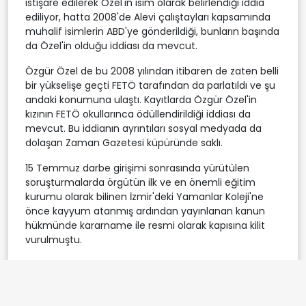
istişare edilerek Özel'in isim olarak belirlendiği iddia
ediliyor, hatta 2008'de Alevi çalıştayları kapsamında
muhalif isimlerin ABD'ye gönderildiği, bunların başında
da Özel'in olduğu iddiası da mevcut.
Özgür Özel de bu 2008 yılından itibaren de zaten belli
bir yükselişe geçti FETÖ tarafından da parlatıldı ve şu
andaki konumuna ulaştı. Kayıtlarda Özgür Özel'in
kızının FETÖ okullarınca ödüllendirildiği iddiası da
mevcut. Bu iddianın ayrıntıları sosyal medyada da
dolaşan Zaman Gazetesi küpüründe saklı.
15 Temmuz darbe girişimi sonrasında yürütülen
soruşturmalarda örgütün ilk ve en önemli eğitim
kurumu olarak bilinen İzmir'deki Yamanlar Koleji'ne
önce kayyum atanmış ardından yayınlanan kanun
hükmünde kararname ile resmi olarak kapısına kilit
vurulmuştu.
Özgür Özel'in adına FETÖ'nün haberleşme programı
Bylock yazışmalarında da rastlıyoruz.
Kılıçdaroğlu'na yakın gazeteci Nuray Başaran Özel