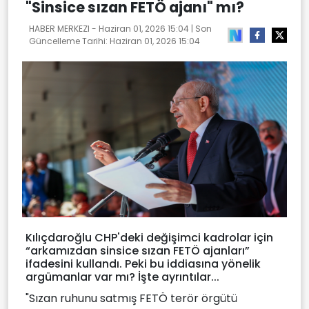
"Sinsice sızan FETÖ ajanı" mı?
HABER MERKEZI -
Haziran 01, 2026 15:04
| Son
Güncelleme Tarihi:
Haziran 01, 2026 15:04
Kılıçdaroğlu CHP'deki değişimci kadrolar için
“arkamızdan sinsice sızan FETÖ ajanları”
ifadesini kullandı. Peki bu iddiasına yönelik
argümanlar var mı? İşte ayrıntılar...
"Sızan ruhunu satmış FETÖ terör örgütü