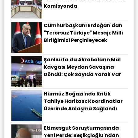
Komisyonda
Cumhurbaşkanı Erdoğan'dan
"terörsüz Türkiye" Mesajı: Milli
Birliğimizi Perçinleyecek
Şanlıurfa'da Akrabaların Mal
Kavgası Meydan Savaşına
Döndü: Çok Sayıda Yaralı Var
Hürmüz Boğazı'nda Kritik
Tahliye Haritası: Koordinatlar
Üzerinde Anlaşma Sağlandı
Etimesgut Soruşturmasında
Yeni Perde: Beşikçioğlu'ndan