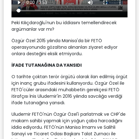
Peki Kılıçdaroğlu'nun bu iddiasını temellendirecek
argümanlar var mı?
Özgür Özel 2015 yılında Manisa'da bir FETÖ
operasyonunda gözaltına alınanları ziyaret ediyor
onlara desteğini eksik etmiyordu.
İFADE TUTANAĞINA DA YANSIDI
O tarihte çoktan terör örgütü olarak ilan edilmiş örgüt
için inanç grubu ifadesini kullanıyordu. Özgür Özel ile
FETÖ'cüler arasındaki muhabbetin gerekçesi FETÖ
itirafçısı İnis Uludemir'in 2016 yılında savcılığa verdiği
ifade tutanağına yansıdı.
Uludemir FETÖ'nün Özgür Özel'i parlatmak ve CHP'de
makam sahibi yapmak için yoğun çaba harcadığını
iddia ediyordu. FETÖ'nün Manisa İmamı ve Salihli
Sanayi ve Ticaret Odası Başkanı Talat Zurnacı ile