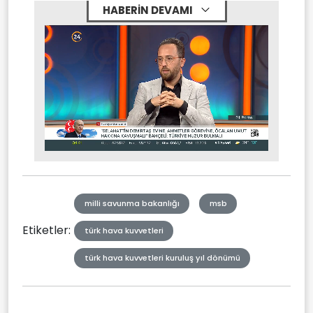
HABERİN DEVAMI
Stream
Unmute
Type
milli savunma bakanlığı
msb
Etiketler:
türk hava kuvvetleri
türk hava kuvvetleri kuruluş yıl dönümü