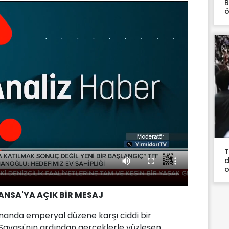
B
ö
T
d
o
RANSA'YA AÇIK BİR MESAJ
amanda emperyal düzene karşı ciddi bir
ğ Savaşı'nın ardından gerçeklerle yüzleşen