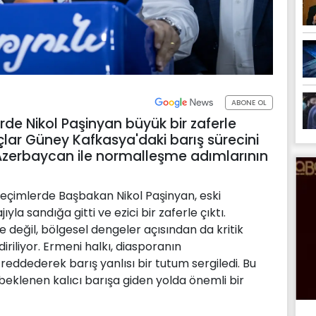
ABONE OL
de Nikol Paşinyan büyük bir zaferle
çlar Güney Kafkasya'daki barış sürecini
 Azerbaycan ile normalleşme adımlarının
eçimlerde Başbakan Nikol Paşinyan, eski
la sandığa gitti ve ezici bir zaferle çıktı.
e değil, bölgesel dengeler açısından da kritik
riliyor. Ermeni halkı, diasporanın
 reddederek barış yanlısı bir tutum sergiledi. Bu
 beklenen kalıcı barışa giden yolda önemli bir