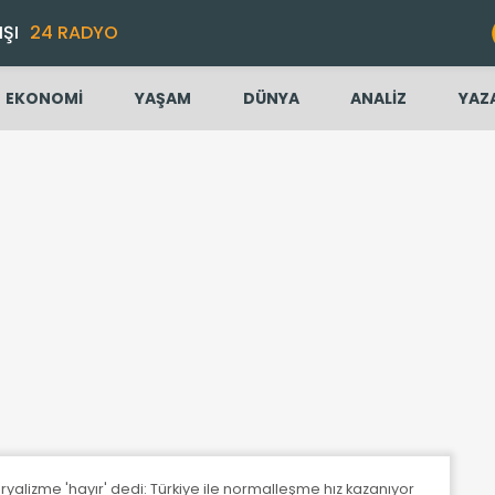
IŞI
24 RADYO
EKONOMİ
YAŞAM
DÜNYA
ANALİZ
YAZ
alizme 'hayır' dedi: Türkiye ile normalleşme hız kazanıyor