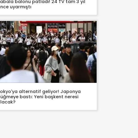
abala balonu patladı! 24 TV tam 3 yıl
nce uyarmıştı
okyo'ya alternatif geliyor! Japonya
üğmeye bastı: Yeni başkent neresi
lacak?