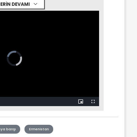
ERİN DEVAMI
Picture-
Fullscreen
in-
Picture
ya barışı
Ermenistan