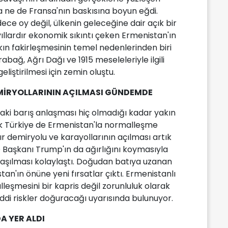
 ne de Fransa'nın baskısına boyun eğdi.
ece oy değil, ülkenin geleceğine dair açık bir
yıllardır ekonomik sıkıntı çeken Ermenistan'ın
kın fakirleşmesinin temel nedenlerinden biri
abağ, Ağrı Dağı ve 1915 meseleleriyle ilgili
eliştirilmesi için zemin oluştu.
DEMİRYOLLARININ AÇILMASI GÜNDEMDE
ki barış anlaşması hiç olmadığı kadar yakın
ak Türkiye de Ermenistan'la normalleşme
ınır demiryolu ve karayollarının açılması artık
D Başkanı Trump'ın da ağırlığını koymasıyla
 aşılması kolaylaştı. Doğudan batıya uzanan
tan'ın önüne yeni fırsatlar çıktı. Ermenistanlı
rmalleşmesini bir kapris değil zorunluluk olarak
iddi riskler doğuracağı uyarısında bulunuyor.
 YER ALDI