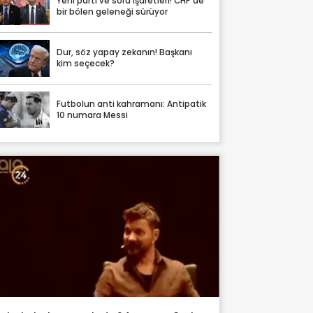
Yeni parti ve soru işaretleri! CHP'de
bir bölen geleneği sürüyor
Dur, söz yapay zekanın! Başkanı
kim seçecek?
Futbolun anti kahramanı: Antipatik
10 numara Messi