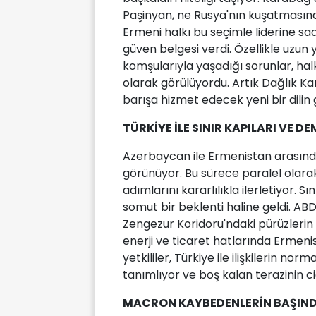
Paşinyan, ne Rusya'nın kuşatmasına
Ermeni halkı bu seçimle liderine sad
güven belgesi verdi. Özellikle uzun 
komşularıyla yaşadığı sorunlar, hal
olarak görülüyordu. Artık Dağlık Kar
barışa hizmet edecek yeni bir dilin g
TÜRKİYE İLE SINIR KAPILARI VE 
Azerbaycan ile Ermenistan arasında
görünüyor. Bu sürece paralel olar
adımlarını kararlılıkla ilerletiyor. S
somut bir beklenti haline geldi. AB
Zengezur Koridoru'ndaki pürüzlerin
enerji ve ticaret hatlarında Ermenis
yetkililer, Türkiye ile ilişkilerin no
tanımlıyor ve boş kalan terazinin c
MACRON KAYBEDENLERİN BAŞINDA