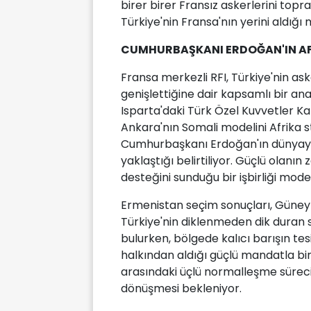
birer birer Fransız askerlerini topr
Türkiye'nin Fransa'nın yerini aldığı 
CUMHURBAŞKANI ERDOĞAN'IN AFRİ
Fransa merkezli RFI, Türkiye'nin ask
genişlettiğine dair kapsamlı bir anal
Isparta'daki Türk Özel Kuvvetler K
Ankara'nın Somali modelini Afrika st
Cumhurbaşkanı Erdoğan'ın dünyaya e
yaklaştığı belirtiliyor. Güçlü olanın 
desteğini sunduğu bir işbirliği mode
Ermenistan seçim sonuçları, Güney 
Türkiye'nin diklenmeden dik duran si
bulurken, bölgede kalıcı barışın tesis
halkından aldığı güçlü mandatla bi
arasındaki üçlü normalleşme süre
dönüşmesi bekleniyor.