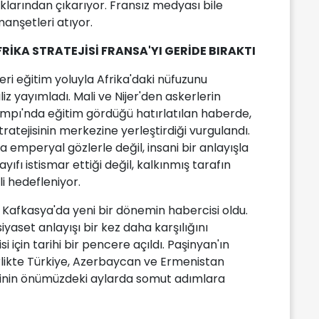
aklarından çıkarıyor. Fransız medyası bile
manşetleri atıyor.
KA STRATEJİSİ FRANSA'YI GERİDE BIRAKTI
eri eğitim yoluyla Afrika'daki nüfuzunu
iz yayımladı. Mali ve Nijer'den askerlerin
ampı'nda eğitim gördüğü hatırlatılan haberde,
ratejisinin merkezine yerleştirdiği vurgulandı.
mperyal gözlerle değil, insani bir anlayışla
zayıfı istismar ettiği değil, kalkınmış tarafın
li hedefleniyor.
Kafkasya'da yeni bir dönemin habercisi oldu.
yaset anlayışı bir kez daha karşılığını
i için tarihi bir pencere açıldı. Paşinyan'ın
rlikte Türkiye, Azerbaycan ve Ermenistan
cinin önümüzdeki aylarda somut adımlara